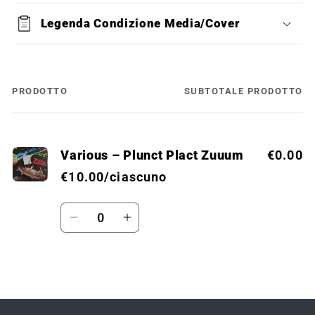
Legenda Condizione Media/Cover
PRODOTTO
SUBTOTALE PRODOTTO
Il
tuo
carrello
Various – Plunct Plact Zuuum
€0.00
€10.00/ciascuno
Quantità
Diminuisci
Aumenta
quantità
quantità
per
per
Default
Default
Caricamento
Title
Title
in