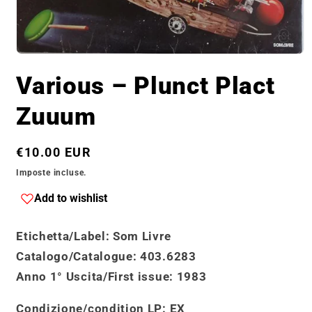
Apri
contenuti
Various – Plunct Plact
multimediali
1
in
Zuuum
finestra
modale
Prezzo
€10.00 EUR
di
Imposte incluse.
listino
Add to wishlist
Etichetta/Label
: Som Livre
Catalogo
/
Catalogue
:
403.6283
Anno 1° Uscita/First issue
: 1983
Condizione/condition LP:
EX