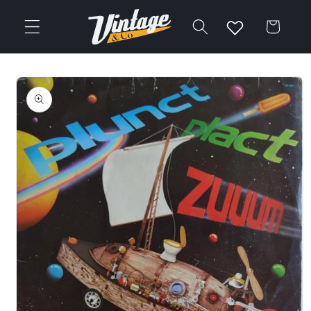
Vai
direttamente
Carrello
ai contenuti
Passa alle
informazioni
sul prodotto