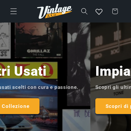
Vai
direttamente
Carrello
ai contenuti
I Nostri Usati
Scopri i vinili usati scelti con cura e passione.
Esplora la Collezione