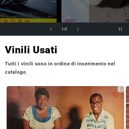
su
1
/
2
Vinili Usati
Tutti i vinili sono in ordine di inserimento nel
catalogo