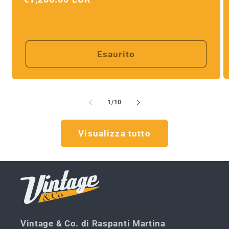
di
listino
Esaurito
su
1
/
10
Visualizza tutto
Vintage & Co. di Raspanti Martina