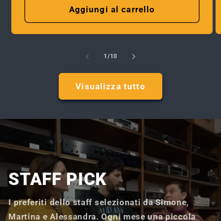
listino
Aggiungi al carrello
su
1
/
10
Visualizza tutto
STAFF PICK
I preferiti dello staff selezionati da Simone,
Martina e Alessandra. Ogni mese una piccola