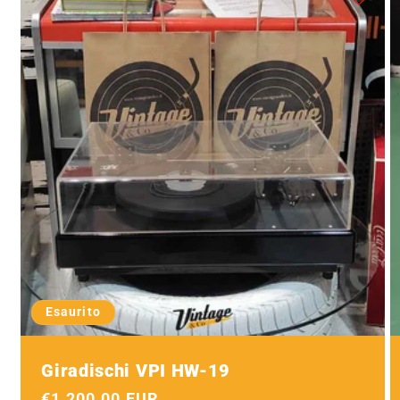
Esaurito
Giradischi VPI HW-19
Prezzo
€1,200.00 EUR