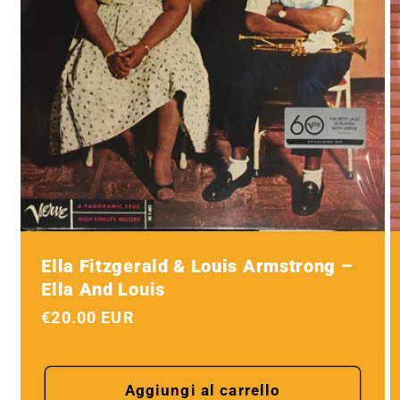
Ella Fitzgerald & Louis Armstrong ‎–
Ella And Louis
Prezzo
€20.00 EUR
di
listino
Aggiungi al carrello