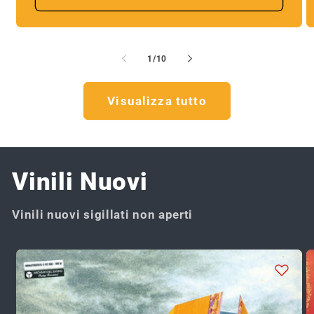
su
1
/
10
Visualizza tutto
Vinili Nuovi
Vinili nuovi sigillati non aperti