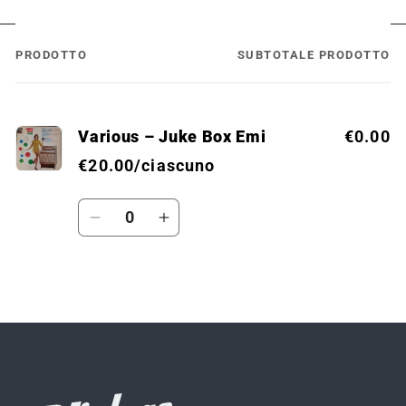
PRODOTTO
SUBTOTALE PRODOTTO
Il
tuo
carrello
Various ‎– Juke Box Emi
€0.00
€20.00/ciascuno
Quantità
Diminuisci
Aumenta
quantità
quantità
per
per
Default
Default
Caricamento
Title
Title
in
corso...