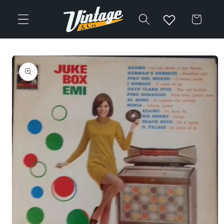
Vai
direttamente
Carrello
ai contenuti
Passa alle
informazioni
sul prodotto