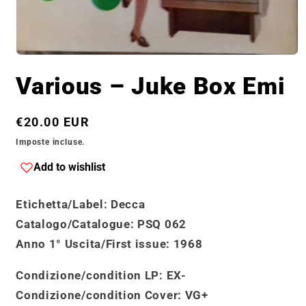
Apri
contenuti
Various ‎– Juke Box Emi
multimediali
1
in
finestra
Prezzo
€20.00 EUR
modale
di
Imposte incluse.
listino
Add to wishlist
Etichetta/Label
: Decca
Catalogo
/
Catalogue
: PSQ 062
Anno 1° Uscita/First issue
: 1968
Condizione/condition LP:
EX-
Condizione/condition Cover
: VG+