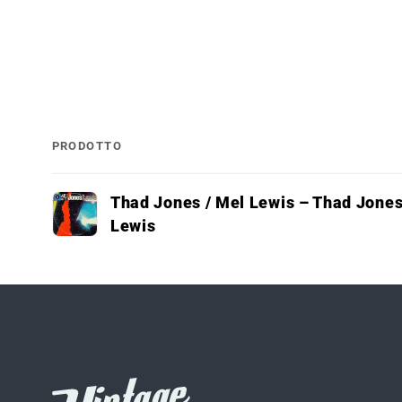
PRODOTTO
Il
Thad Jones / Mel Lewis – Thad Jones
tuo
Lewis
carrello
Caricamento
in
corso...