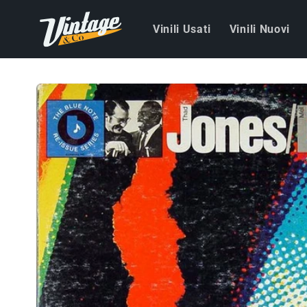
Vai
direttamente
Vinili Usati
Vinili Nuovi
ai contenuti
Passa alle
informazioni
sul prodotto