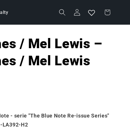
Carrello
Accedi
alty
es / Mel Lewis –
es / Mel Lewis
Note - serie "The Blue Note Re-issue Series"
-LA392-H2