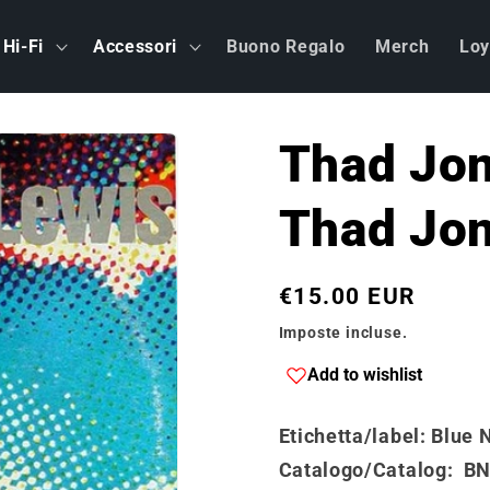
Hi-Fi
Accessori
Buono Regalo
Merch
Loy
Thad Jon
Thad Jon
Prezzo
€15.00 EUR
di
Imposte incluse.
listino
Add to wishlist
Etichetta/label
: Blue 
Catalogo/Catalog
:
BN