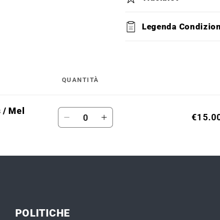
Legenda Condizio
QUANTITÀ
 / Mel
Quantità
€15.0
Diminuisci
Aumenta
quantità
quantità
per
per
Default
Default
Title
Title
POLITICHE