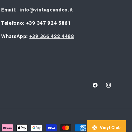
Email
:
info@vintageandco.it
Telefono
: +39 347 924 5861
WhatsApp
:
+39 366 422 4488
Facebook
Instagram
Vinyl Club