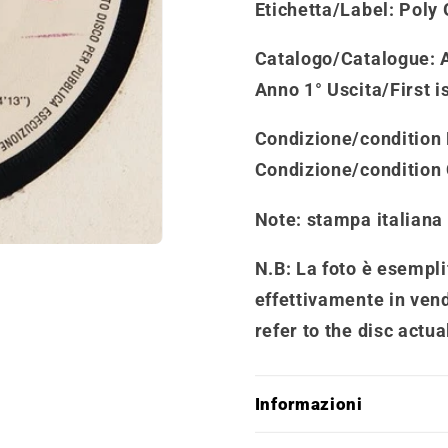
Etichetta/Label
: Poly
Catalogo
/
Catalogue
:
Anno 1° Uscita/First i
Condizione/condition
Condizione/condition
Note
: stampa italiana
N.B: La foto è esemplif
effettivamente in vend
refer to the disc actua
Informazioni