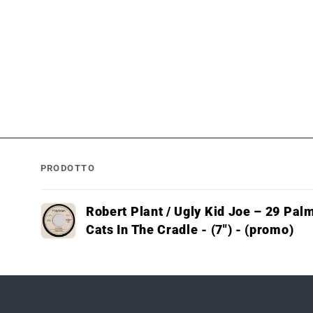
PRODOTTO
Il
Robert Plant / Ugly Kid Joe – 29 Palm
tuo
Cats In The Cradle - (7") - (promo)
carrello
Caricamento
in
corso...