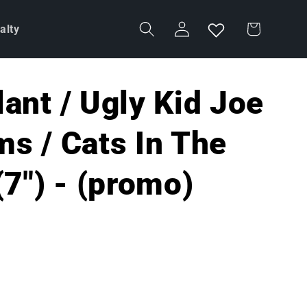
Accedi
Carrello
alty
ant / Ugly Kid Joe
ms / Cats In The
(7") - (promo)