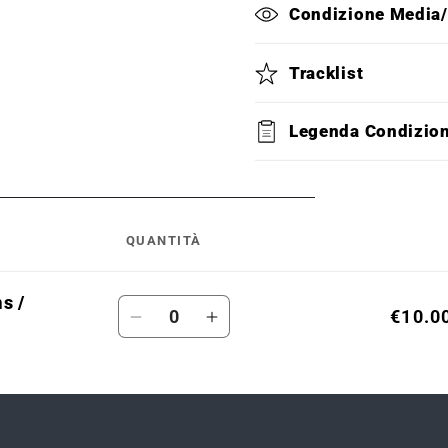
Condizione Media
Tracklist
Legenda Condizio
QUANTITÀ
s /
Quantità
€10.0
Diminuisci
Aumenta
quantità
quantità
per
per
Default
Default
Title
Title