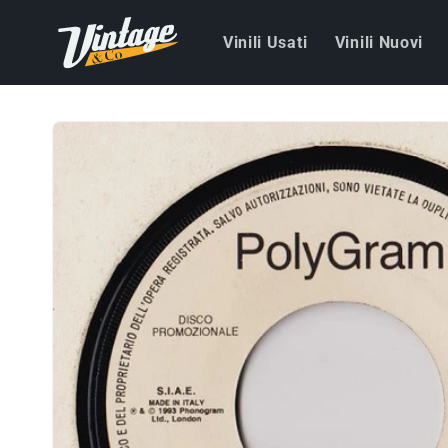
Vai
direttamente
Vinili Usati
Vinili Nuovi
ai contenuti
Passa alle
informazioni
sul prodotto