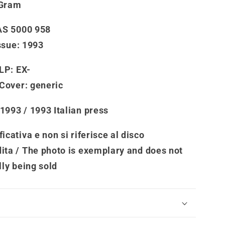
 Gram
AS 5000 958
ssue
: 1993
 LP:
EX-
 Cover
: generic
 1993 / 1993 Italian press
icativa e non si riferisce al disco
ita /
The photo is exemplary and does not
lly being sold