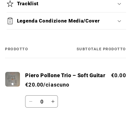
Tracklist
Legenda Condizione Media/Cover
PRODOTTO
SUBTOTALE PRODOTTO
Il
tuo
carrello
Piero Pollone Trio ‎– Soft Guitar
€0.00
€20.00/ciascuno
Quantità
Diminuisci
Aumenta
quantità
quantità
per
per
Default
Default
Caricamento