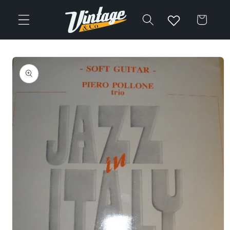
Vai
direttamente
Carrello
ai contenuti
Passa alle
informazioni
sul prodotto