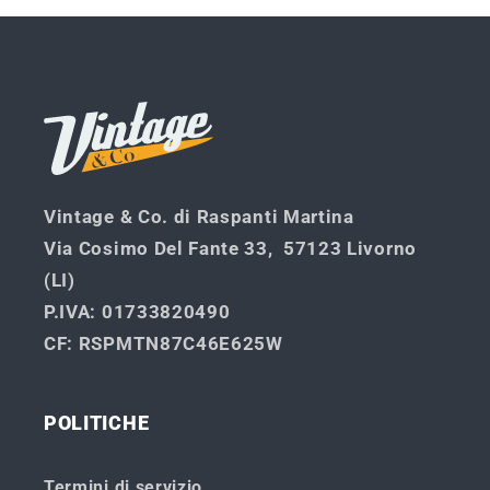
Title
Title
in
corso...
Vintage & Co. di Raspanti Martina
Via Cosimo Del Fante 33, 57123 Livorno
(LI)
P.IVA
: 01733820490
CF
: RSPMTN87C46E625W
POLITICHE
Termini di servizio