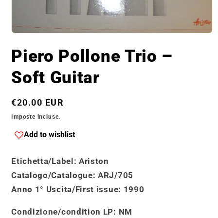
Apri
contenuti
Piero Pollone Trio ‎–
multimediali
1
in
Soft Guitar
finestra
modale
Prezzo
€20.00 EUR
di
Imposte incluse.
listino
Add to wishlist
Etichetta/Label
: Ariston
Catalogo
/
Catalogue
: ARJ/705
Anno 1° Uscita/First issue
: 1990
Condizione/condition LP:
NM