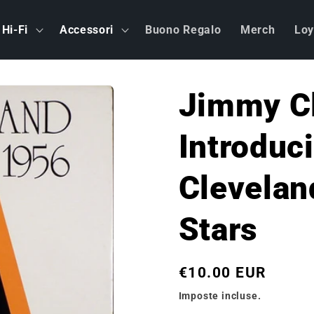
Hi-Fi
Accessori
Buono Regalo
Merch
Loy
Jimmy Cl
Introduc
Clevelan
Stars
Prezzo
€10.00 EUR
di
Imposte incluse.
listino