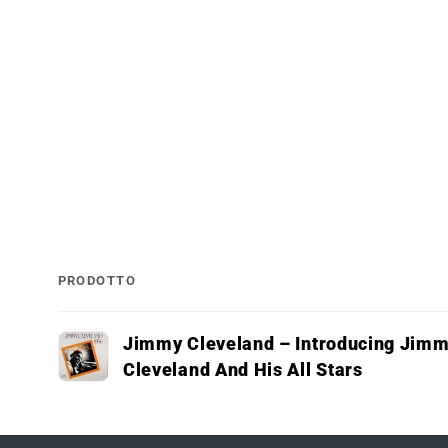
PRODOTTO
Il
Jimmy Cleveland – Introducing Jim
tuo
Cleveland And His All Stars
carrello
Caricamento
in