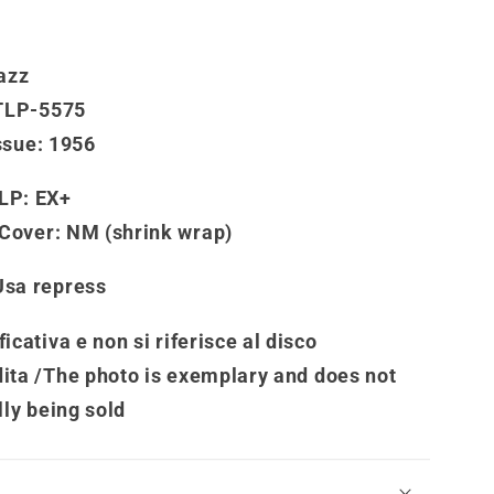
jazz
TLP-5575
ssue
: 1956
LP:
EX+
 Cover
: NM (shrink wrap)
Usa repress
icativa e non si riferisce al disco
ita /
The photo is exemplary and does not
lly being sold