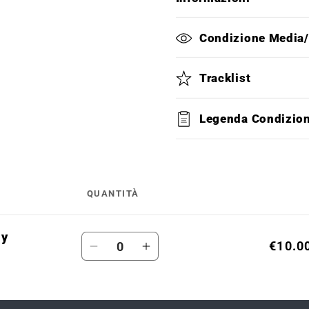
Condizione Media
Tracklist
Legenda Condizio
QUANTITÀ
my
Quantità
€10.0
Diminuisci
Aumenta
quantità
quantità
per
per
Default
Default