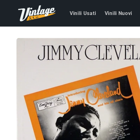
Vai
direttamente
Vinili Usati
Vinili Nuovi
ai contenuti
Passa alle
informazioni
sul prodotto