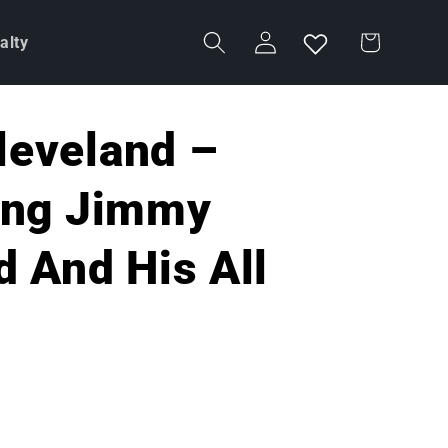
Accedi
Carrello
alty
eveland –
ing Jimmy
d And His All