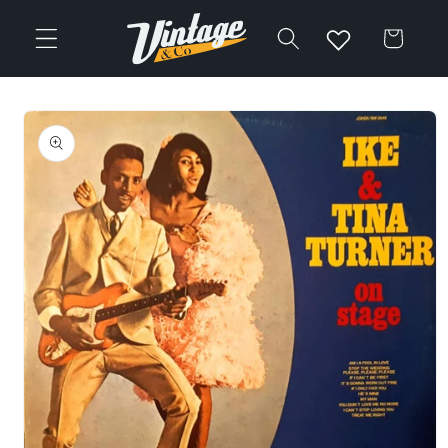
Vai
direttamente
Carrello
ai contenuti
Passa alle
informazioni
sul prodotto