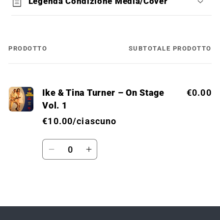
Legenda Condizione Media/Cover
PRODOTTO
SUBTOTALE PRODOTTO
Il
tuo
carrello
Ike & Tina Turner – On Stage
€0.00
Vol. 1
€10.00/ciascuno
Quantità
Diminuisci
Aumenta
quantità
quantità
per
per
Default
Default
Caricamento
Title
Title
in
corso...