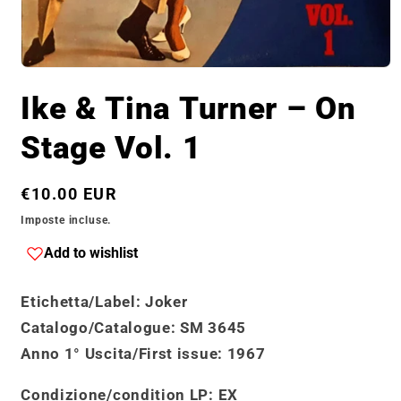
Apri
contenuti
Ike & Tina Turner – On
multimediali
1
in
Stage Vol. 1
finestra
modale
Prezzo
€10.00 EUR
di
Imposte incluse.
listino
Add to wishlist
Etichetta/Label
: Joker
Catalogo
/
Catalogue
:
SM 3645
Anno 1° Uscita/First issue
: 1967
Condizione/condition LP:
EX