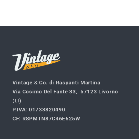
quantità
quantità
per
per
Default
Default
Caricamento
Title
Title
in
corso...
Vintage & Co. di Raspanti Martina
Via Cosimo Del Fante 33, 57123 Livorno
(LI)
P.IVA
: 01733820490
CF
: RSPMTN87C46E625W