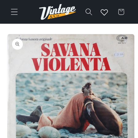
Vai
direttamente
Carrello
ai contenuti
Passa alle
informazioni
sul prodotto