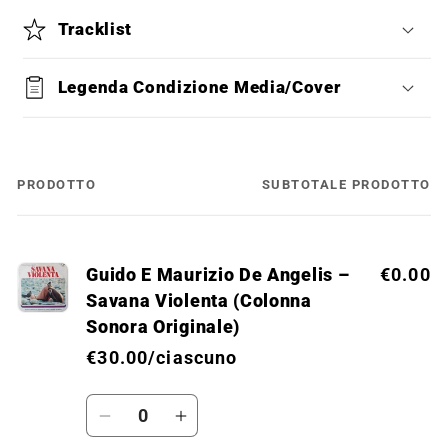
Tracklist
Legenda Condizione Media/Cover
PRODOTTO
SUBTOTALE PRODOTTO
Il
tuo
carrello
Guido E Maurizio De Angelis –
€0.00
Savana Violenta (Colonna
Sonora Originale)
€30.00/ciascuno
Quantità
Diminuisci
Aumenta