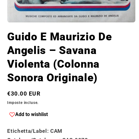
Apri
contenuti
Guido E Maurizio De
multimediali
1
in
Angelis – Savana
finestra
modale
Violenta (Colonna
Sonora Originale)
Prezzo
€30.00 EUR
di
Imposte incluse.
listino
Add to wishlist
Etichetta/Label
: CAM