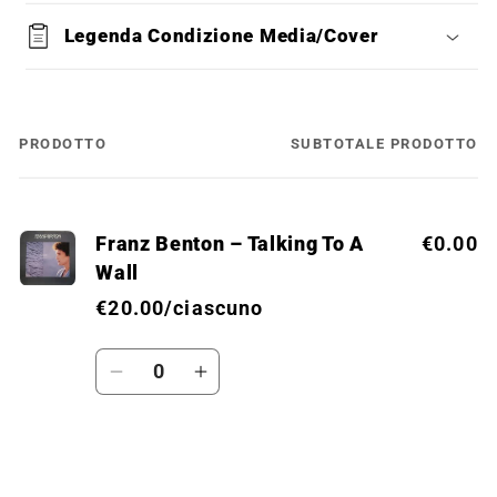
Legenda Condizione Media/Cover
PRODOTTO
SUBTOTALE PRODOTTO
Il
tuo
carrello
Franz Benton – Talking To A
€0.00
Wall
€20.00/ciascuno
Quantità
Diminuisci
Aumenta
quantità
quantità
per
per
Default
Default
Caricamento
Title
Title
in