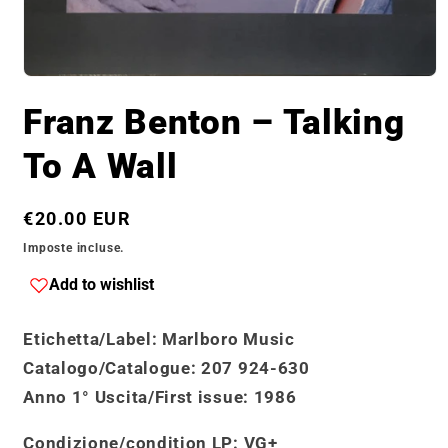
Apri
contenuti
Franz Benton – Talking
multimediali
1
in
To A Wall
finestra
modale
Prezzo
€20.00 EUR
di
Imposte incluse.
listino
Add to wishlist
Etichetta/Label
: Marlboro Music
Catalogo
/
Catalogue
:
207 924-630
Anno 1° Uscita/First issue
: 1986
Condizione/condition LP:
VG+