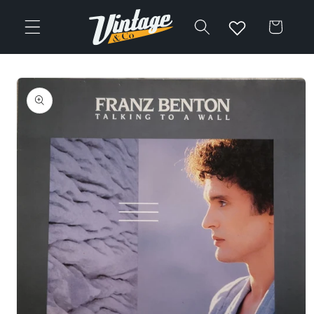
Vai
direttamente
Carrello
ai contenuti
Passa alle
informazioni
sul prodotto