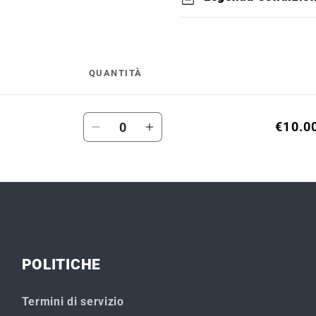
QUANTITÀ
Quantità
€10.0
Diminuisci
Aumenta
quantità
quantità
per
per
Default
Default
Title
Title
POLITICHE
Termini di servizio