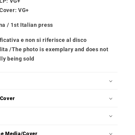
LP:
VG+
 Cover
: VG+
na / 1st Italian press
icativa e non si riferisce al disco
ita /
The photo is exemplary and does not
lly being sold
/Cover
ne Media/Cover