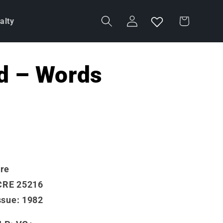
Accedi
Carrello
alty
id – Words
ere
CRE 25216
ssue
: 1982