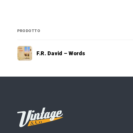
PRODOTTO
Il
F.R. David – Words
tuo
carrello
Caricamento
in
corso...