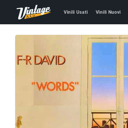
Vai
direttamente
Vinili Usati
Vinili Nuovi
ai contenuti
Passa alle
informazioni
sul prodotto