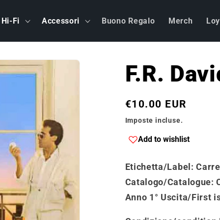
Hi-Fi
Accessori
Buono Regalo
Merch
Loy
F.R. Dav
Prezzo
€10.00 EUR
di
Imposte incluse.
listino
Add to wishlist
Etichetta/Label
: Carr
Catalogo
/
Catalogue
:
Anno 1° Uscita/First i