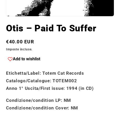
Apri
contenuti
Otis ‎– Paid To Suffer
multimediali
1
in
finestra
Prezzo
€40.00 EUR
modale
di
Imposte incluse.
listino
Add to wishlist
Etichetta/Label
: Totem Cat Records
Catalogo
/
Catalogue
: TOTEM002
Anno 1° Uscita/First issue
: 1994 (in CD)
Condizione/condition LP:
NM
Condizione/condition Cover
: NM