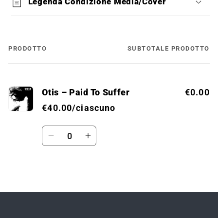
Legenda Condizione Media/Cover
PRODOTTO
SUBTOTALE PRODOTTO
Il
tuo
carrello
Otis ‎– Paid To Suffer
€0.00
€40.00/ciascuno
Quantità
Diminuisci
Aumenta
quantità
quantità
per
per
Default
Default
Caricamento
Title
Title
in
corso...