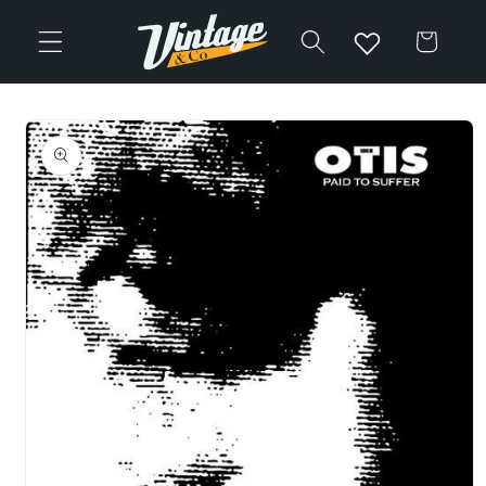
Vai
direttamente
Carrello
ai contenuti
Passa alle
informazioni
sul prodotto