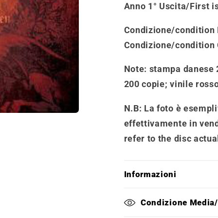
Anno 1° Uscita/First i
Condizione/condition
Condizione/condition
Note
: stampa danese 
200 copie; vinile ross
N.B: La foto è esemplif
effettivamente in vend
refer to the disc actua
Informazioni
Condizione Media