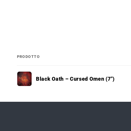
PRODOTTO
Il
Black Oath ‎– Cursed Omen (7")
tuo
carrello
Caricamento
in
corso...