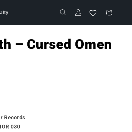
Accedi
Carrello
alty
th ‎– Cursed Omen
or Records
 HOR 030