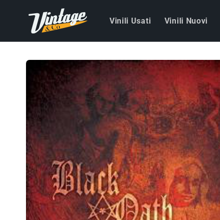
Vai
direttamente
Vinili Usati
Vinili Nuovi
ai contenuti
Passa alle
informazioni
sul prodotto