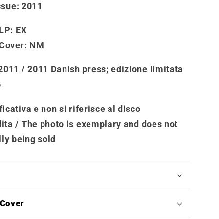
ssue
: 2011
 LP:
EX
 Cover
: NM
2011 / 2011 Danish press; edizione limitata
o
icativa e non si riferisce al disco
ita /
The photo is exemplary and does not
lly being sold
/Cover