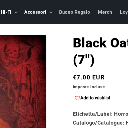
Hi-Fi
Accessori
Buono Regalo
Merch
Loy
Black Oa
(7")
Prezzo
€7.00 EUR
di
Imposte incluse.
listino
Add to wishlist
Etichetta/Label
: Horr
Catalogo
/
Catalogue
: