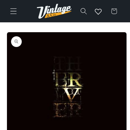
Vai
direttamente
Carrello
ai contenuti
Passa alle
informazioni
sul prodotto