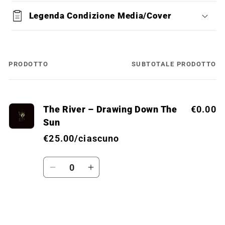
Legenda Condizione Media/Cover
PRODOTTO
SUBTOTALE PRODOTTO
Il
tuo
carrello
The River ‎– Drawing Down The
€0.00
Sun
€25.00/ciascuno
Quantità
Diminuisci
Aumenta
quantità
quantità
per
per
Default
Default
Caricamento
Title
Title
in