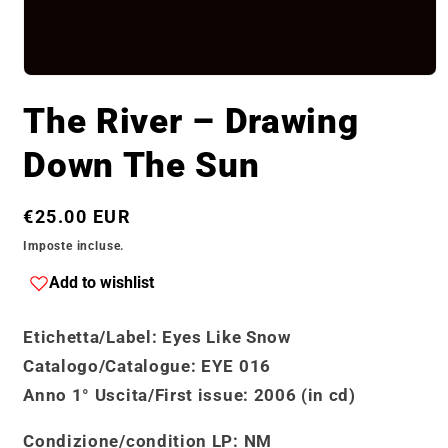
Apri
contenuti
The River ‎– Drawing
multimediali
1
in
Down The Sun
finestra
modale
Prezzo
€25.00 EUR
di
Imposte incluse.
listino
Add to wishlist
Etichetta/Label
: Eyes Like Snow
Catalogo
/
Catalogue
: EYE 016
Anno 1° Uscita/First issue
: 2006 (in cd)
Condizione/condition LP:
NM