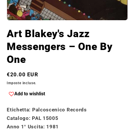
Apri
contenuti
Art Blakey's Jazz
multimediali
1
in
Messengers ‎– One By
finestra
modale
One
Prezzo
€20.00 EUR
di
Imposte incluse.
listino
Add to wishlist
Etichetta
: Palcoscenico Records
Catalogo
: PAL 15005
Anno 1° Uscita
: 1981