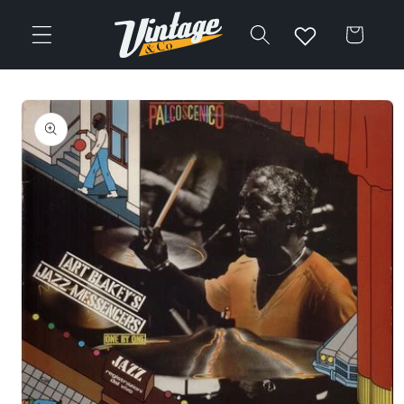
Vai
direttamente
Carrello
ai contenuti
Passa alle
informazioni
sul prodotto