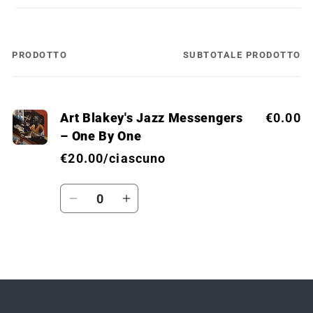
PRODOTTO
SUBTOTALE PRODOTTO
Il
tuo
carrello
Art Blakey's Jazz Messengers
€0.00
‎– One By One
€20.00/ciascuno
Quantità
Diminuisci
Aumenta
quantità
quantità
per
per
Default
Default
Caricamento
Title
Title
in
corso...