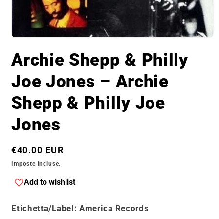
Apri
contenuti
Archie Shepp & Philly
multimediali
1
in
Joe Jones – Archie
finestra
modale
Shepp & Philly Joe
Jones
Prezzo
€40.00 EUR
di
Imposte incluse.
listino
Add to wishlist
Etichetta/Label
: America Records