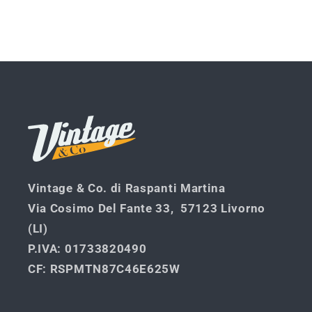
quantità
quantità
per
per
Default
Default
Caricamento
Title
Title
in
corso...
Vintage & Co. di Raspanti Martina
Via Cosimo Del Fante 33, 57123 Livorno
(LI)
P.IVA
: 01733820490
CF
: RSPMTN87C46E625W