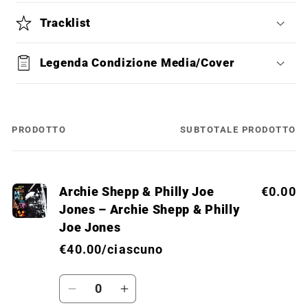
Tracklist
Legenda Condizione Media/Cover
PRODOTTO
SUBTOTALE PRODOTTO
Il
tuo
carrello
Archie Shepp & Philly Joe
€0.00
Jones – Archie Shepp & Philly
Joe Jones
€40.00/ciascuno
Quantità
Diminuisci
Aumenta