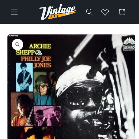
Vai
direttamente
Carrello
ai contenuti
Passa alle
informazioni
sul prodotto