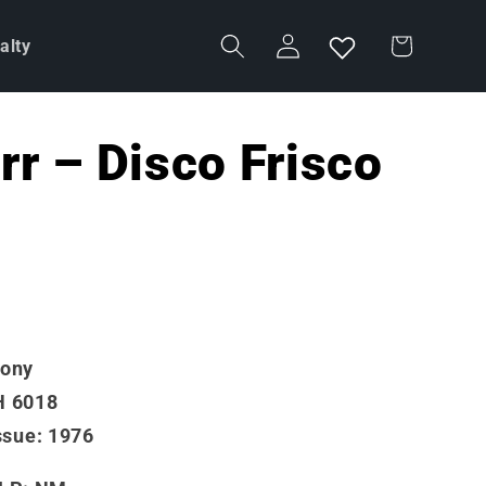
Accedi
Carrello
alty
rr – Disco Frisco
mony
H 6018
ssue
: 1976