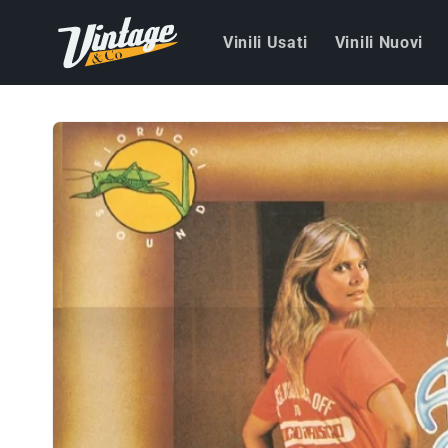
Vai
direttamente
Vinili Usati
Vinili Nuovi
ai contenuti
Passa alle
informazioni
sul prodotto