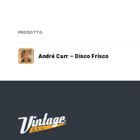
PRODOTTO
Il
André Carr – Disco Frisco
tuo
carrello
Caricamento
in
corso...