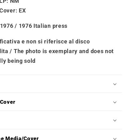
LP:
NM
 Cover
: EX
 1976 / 1976 Italian press
icativa e non si riferisce al disco
ita /
The photo is exemplary and does not
lly being sold
/Cover
ne Media/Cover