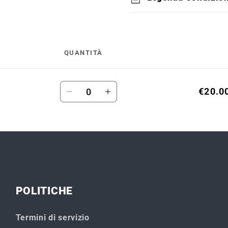
QUANTITÀ
Quantità
€20.0
Diminuisci
Aumenta
quantità
quantità
per
per
Default
Default
Title
Title
POLITICHE
Termini di servizio