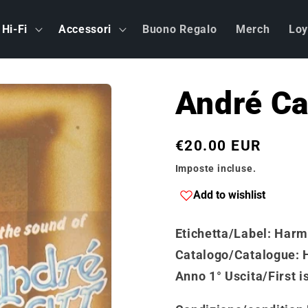
Hi-Fi
Accessori
Buono Regalo
Merch
Loy
André Ca
Prezzo
€20.00 EUR
di
Imposte incluse.
listino
Add to wishlist
Etichetta/Label
: Har
Catalogo
/
Catalogue
:
Anno 1° Uscita/First i